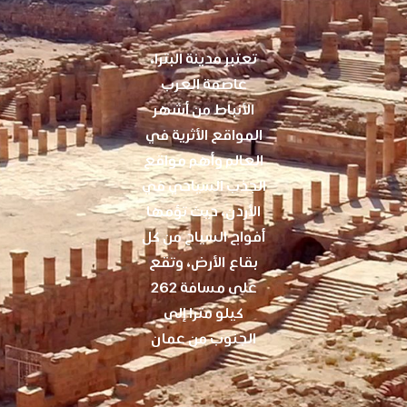
تعتبر مدينة البترا،
عاصمة العرب
الأنباط من أشهر
المواقع الأثرية في
العالم وأهم مواقع
الجذب السياحي في
الأردن، حيث تؤمها
أفواج السياح من كل
بقاع الأرض، وتقع
على مسافة 262
كيلو مترا إلى
الجنوب من عمان