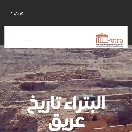
عربي
البتراء تاريخ
عريق