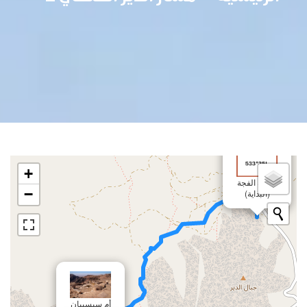
+
خروبة الفجة
−
(البداية)
أم سيسيبان